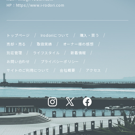
HP：
https://www.i-rodori.com
トップページ
Irodoriについて
購入・買う
売却・売る
取扱実績
オーナー様の感想
別荘管理
ライフスタイル
新着情報
お問い合わせ
プライバシーポリシー
サイトのご利用について
会社概要
アクセス