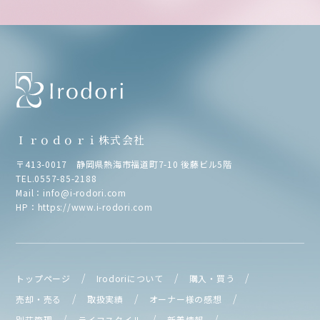
Ｉｒｏｄｏｒｉ株式会社
〒413-0017 静岡県熱海市福道町7-10 後藤ビル5階
TEL.
0557-85-2188
Mail：
info@i-rodori.com
HP：
https://www.i-rodori.com
トップページ
Irodoriについて
購入・買う
売却・売る
取扱実績
オーナー様の感想
別荘管理
ライフスタイル
新着情報