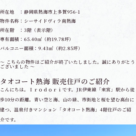
所在地 ：静岡県熱海市上多賀956-1
物件名称：シーサイドヴィラ南熱海
所在階 ：3階（表示階）
専有面積：65.40㎡（約19.78坪）
バルコニー面積：9.43㎡（約2.85坪）
～ こちらの物件はご紹介が終了いたしました。誠にありがとう
ございました ～
タオコート熱海 販売住戸のご紹介
こんにちは。Ｉｒｏｄｏｒｉです。JR伊東線「来宮
」駅から徒
歩10分の距離。青い空と海、山の緑、市街地と桜を望む高台に
建つ、温泉付きマンション「タオコート熱海」4階住戸のご紹
介です。