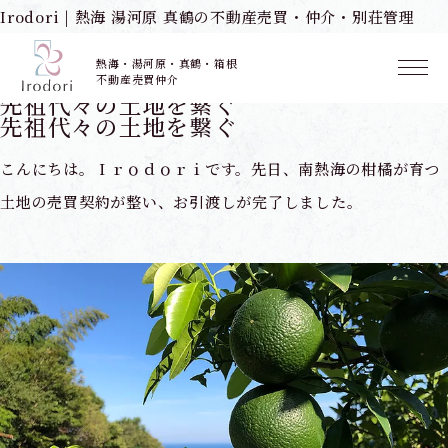
Irodori | 熱海 湯河原 真鶴の不動産売買・仲介・別荘管理
先祖代々の土地を繋ぐ
熱海・湯河原・真鶴・箱根
不動産売買仲介
HOME
先祖代々の土地を繋ぐ
先祖代々の土地を繋ぐ
先祖代々の土地を繋ぐ
こんにちは。Ｉｒｏｄｏｒｉです。先日、南熱海の柑橘が育つ
土地の売買契約が整い、お引渡しが完了しました。